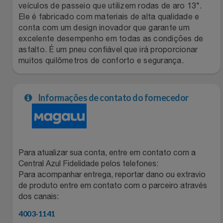
Natal
Natura
veículos de passeio que utilizem rodas de aro 13".
Ele é fabricado com materiais de alta qualidade e
Notebooks E Tablet
conta com um design inovador que garante um
Netshoes
excelente desempenho em todas as condições de
asfalto. É um pneu confiável que irá proporcionar
Óculos
Oster
muitos quilômetros de conforto e segurança.
Papelaria
Perfumes & Cosméticos
Informações de contato do fornecedor
Páscoa
Ponto Frio
Perfumaria
Portal Das Malas
Para atualizar sua conta, entre em contato com a
Perfume
Porto Brasil
Central Azul Fidelidade pelos telefones:
Para acompanhar entrega, reportar dano ou extravio
Perfumes
Renner
de produto entre em contato com o parceiro através
dos canais:
Pet
Safe – Escola De Aviação
4003-1141