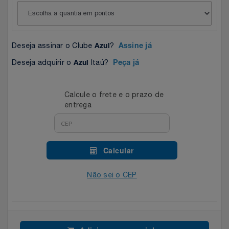
Celulares E Smartphone
Easylive
Estoque
Cosméticos
Electrolux
Extra
Deseja assinar o Clube
?
Azul
Assine já
Cozinha
Extra
Individual
Deseja adquirir o
Itaú?
Azul
Peça já
Doações
Fortaleza
Insider
Calcule o frete e o prazo de
entrega
Eletrodomésticos
Gama Italy
John John
Eletroportáteis
Giftty
Le Lis
Calcular
Esportes
Havanna
Magalu
Não sei o CEP
Experiências
Hospital De Amor
Méliuz
Ferramentas
Jbl
Natura