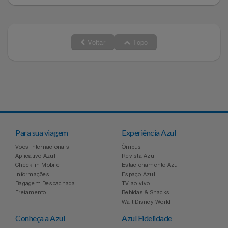
Voltar
Topo
Para sua viagem
Experiência Azul
Voos Internacionais
Ônibus
Aplicativo Azul
Revista Azul
Check-in Mobile
Estacionamento Azul
Informações
Espaço Azul
Bagagem Despachada
TV ao vivo
Fretamento
Bebidas & Snacks
Walt Disney World
Conheça a Azul
Azul Fidelidade