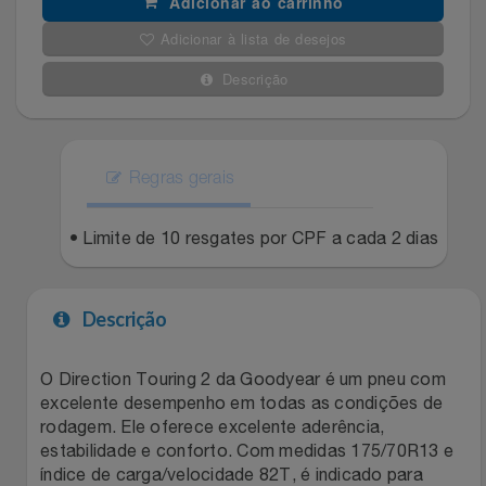
Adicionar ao carrinho
Filmes
Adicionar à lista de desejos
Lity
Netshoes
Descrição
Informática
Loccitane Au Bresil
Pet Love Saúde
Jardim
Loccitane En Provence
Ponto Frio
Regras gerais
Jogos E Consoles
Magalu
Pontos Por Opiniões
• Limite de 10 resgates por CPF a cada 2 dias
Livros
Meu Resgate Favorito
Portal Das Malas
Descrição
Malas E Mochilas
Mondial
Renner
Mercado
Mormaii
Sams Club
O Direction Touring 2 da Goodyear é um pneu com
excelente desempenho em todas as condições de
rodagem. Ele oferece excelente aderência,
Móveis
Multi
Topstore
estabilidade e conforto. Com medidas 175/70R13 e
índice de carga/velocidade 82T, é indicado para