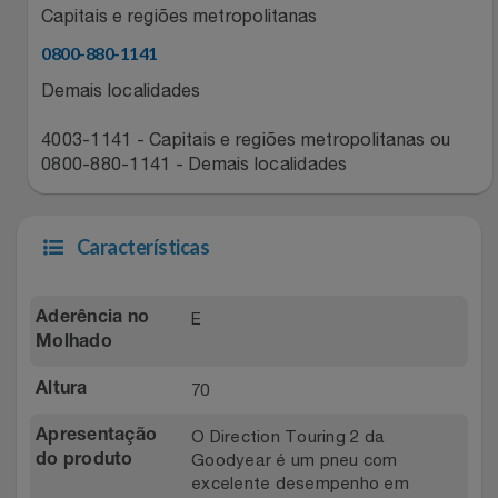
Capitais e regiões metropolitanas
Relógios
Stanley Pmi
0800-880-1141
Saúde E Bem-Estar
The Bar
Demais localidades
4003-1141 - Capitais e regiões metropolitanas ou
TV
Top Store
0800-880-1141 - Demais localidades
Utilidades Industriais
Tramontina
Características
Vestuário
Três Corações
Weconnect
E
Aderência no
Molhado
70
Altura
O Direction Touring 2 da
Apresentação
Goodyear é um pneu com
do produto
excelente desempenho em