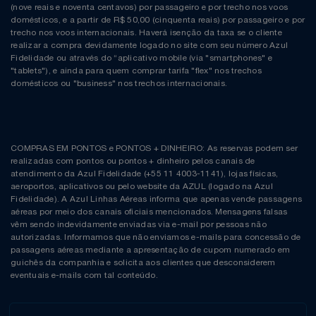
(nove reais e noventa centavos) por passageiro e por trecho nos voos
domésticos, e a partir de R$ 50,00 (cinquenta reais) por passageiro e por
trecho nos voos internacionais. Haverá isenção da taxa se o cliente
realizar a compra devidamente logado no site com seu número Azul
Fidelidade ou através do “aplicativo mobile (via "smartphones" e
"tablets"), e ainda para quem comprar tarifa "flex" nos trechos
domésticos ou "business" nos trechos internacionais.
COMPRAS EM PONTOS e PONTOS + DINHEIRO: As reservas podem ser
realizadas com pontos ou pontos + dinheiro pelos canais de
atendimento da Azul Fidelidade (+55 11 4003-1141), lojas físicas,
aeroportos, aplicativos ou pelo website da AZUL (logado na Azul
Fidelidade). A Azul Linhas Aéreas informa que apenas vende passagens
aéreas por meio dos canais oficiais mencionados. Mensagens falsas
vêm sendo indevidamente enviadas via e-mail por pessoas não
autorizadas. Informamos que não enviamos e-mails para concessão de
passagens aéreas mediante a apresentação de cupom numerado em
guichês da companhia e solicita aos clientes que desconsiderem
eventuais e-mails com tal conteúdo.