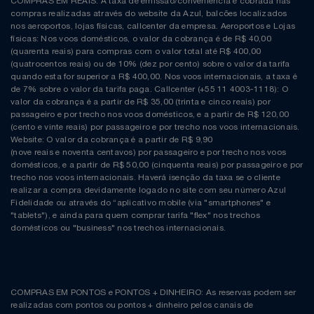
COMPRAS EM REAIS: A taxa de emissão/conveniência é cobrada nas
compras realizadas através do website da Azul, balcões localizados
nos aeroportos, lojas físicas, callcenter da empresa. Aeroportos e Lojas
físicas: Nos voos domésticos, o valor da cobrança é de R$ 40,00
(quarenta reais) para compras com o valor total até R$ 400,00
(quatrocentos reais) ou de 10% (dez por cento) sobre o valor da tarifa
quando esta for superior a R$ 400,00. Nos voos internacionais, a taxa é
de 7% sobre o valor da tarifa paga. Callcenter (+55 11 4003-1118): O
valor da cobrança é a partir de R$ 35,00 (trinta e cinco reais) por
passageiro e por trecho nos voos domésticos, e a partir de R$ 120,00
(cento e vinte reais) por passageiro e por trecho nos voos internacionais.
Website: O valor da cobrança é a partir de R$ 9,90
(nove reais e noventa centavos) por passageiro e por trecho nos voos
domésticos, e a partir de R$ 50,00 (cinquenta reais) por passageiro e por
trecho nos voos internacionais. Haverá isenção da taxa se o cliente
realizar a compra devidamente logado no site com seu número Azul
Fidelidade ou através do “aplicativo mobile (via "smartphones" e
"tablets"), e ainda para quem comprar tarifa "flex" nos trechos
domésticos ou "business" nos trechos internacionais.
COMPRAS EM PONTOS e PONTOS + DINHEIRO: As reservas podem ser
realizadas com pontos ou pontos + dinheiro pelos canais de