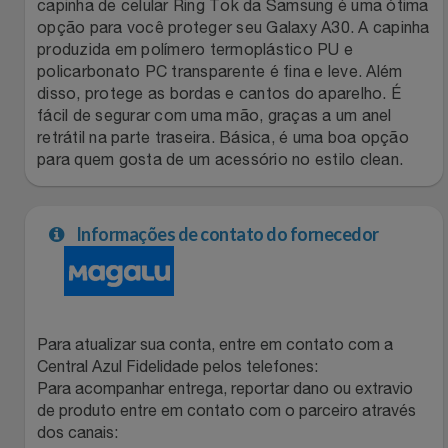
Natal
Natura
capinha de celular Ring Tok da Samsung é uma ótima
opção para você proteger seu Galaxy A30. A capinha
produzida em polímero termoplástico PU e
Notebooks E Tablet
Netshoes
policarbonato PC transparente é fina e leve. Além
disso, protege as bordas e cantos do aparelho. É
Óculos
Oster
fácil de segurar com uma mão, graças a um anel
retrátil na parte traseira. Básica, é uma boa opção
Papelaria
para quem gosta de um acessório no estilo clean.
Perfumes & Cosméticos
Páscoa
Ponto Frio
Informações de contato do fornecedor
Perfumaria
Portal Das Malas
Perfume
Porto Brasil
Para atualizar sua conta, entre em contato com a
Perfumes
Central Azul Fidelidade pelos telefones:
Renner
Para acompanhar entrega, reportar dano ou extravio
de produto entre em contato com o parceiro através
Pet
Safe – Escola De Aviação
dos canais: