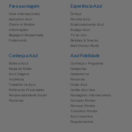
Para sua viagem
Experiência Azul
Voos Internacionais
Ônibus
Aplicativo Azul
Revista Azul
Check-in Mobile
Estacionamento Azul
Informações
Espaço Azul
Bagagem Despachada
TV ao vivo
Fretamento
Bebidas & Snacks
Walt Disney World
Conheça a Azul
Azul Fidelidade
Sobre a Azul
Conheça o Programa
Mapa de Rotas
Categorias
Azul Viagens
Cadastre-se
Imprensa
Parcerias
Trabalhe na Azul
Clube Azul
Política de Privacidade
Cartão Azul Itaú
Responsabilidade Social
Passagens Internacionais
Parcerias
Comprar Pontos
Renovar Pontos
Transferir Pontos
Azul Incentivo
Regulamentos