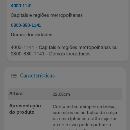
4003-1141
Relógios
Stanley Pmi
Capitais e regiões metropolitanas
Saúde E Bem-Estar
The Bar
0800-880-1141
Demais localidades
TV
Top Store
4003-1141 - Capitais e regiões metropolitanas ou
Utilidades Industriais
Tramontina
0800-880-1141 - Demais localidades
Vestuário
Três Corações
Características
Weconnect
22,68cm
Altura
Como estão sempre na bolsa,
Apresentação
nas mãos ou no bolso da calça,
do produto
os smartphones estão sujeitos
a cair e isso pode quebrar a