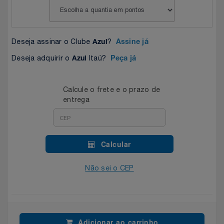
Celulares E Smartphone
SEU VALE TE ESPERANDO
Easylive
Estoque
Cosméticos
TOP STORE 8.8
Electrolux
Extra
Deseja assinar o Clube
?
Azul
Assine já
Deseja adquirir o
Itaú?
Cozinha
Azul
Peça já
Extra
Individual
Doações
Fortaleza
Insider
Calcule o frete e o prazo de
entrega
Eletrodomésticos
Gama Italy
John John
Eletroportáteis
Giftty
Le Lis
Calcular
Esportes
Havanna
Magalu
Não sei o CEP
Experiências
Hospital De Amor
Méliuz
Ferramentas
Jbl
Natura
Adicionar ao carrinho