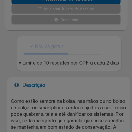
Adicionar à lista de desejos
Filmes
Lity
Netshoes
Descrição
Informática
Loccitane Au Bresil
Pet Love Saúde
Jardim
Loccitane En Provence
Ponto Frio
Regras gerais
Jogos E Consoles
Magalu
Pontos Por Opiniões
• Limite de 10 resgates por CPF a cada 2 dias
Livros
Meu Resgate Favorito
Portal Das Malas
Descrição
Malas E Mochilas
Mondial
Renner
Como estão sempre na bolsa, nas mãos ou no bolso
Mercado
Mormaii
Sams Club
da calça, os smartphones estão sujeitos a cair e isso
pode quebrar a tela e até danificar os sistemas. Por
Móveis
Multi
Topstore
isso, nada mais justo que garantir que esse aparelho
se mantenha em bom estado de conservação. A