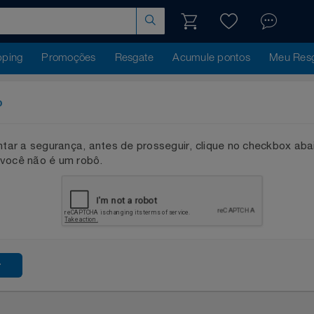
hopping
Promoções
Resgate
Acumule pontos
Me
ação
mentar a segurança, antes de prosseguir, clique no checkb
que você não é um robô.
ssar