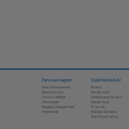
Experiências
Automotivo
PAIS 60% OFF CASAS BAHIA
CINEMA
Favoritos
Aviação
SEU PAI MERECE TUDO NOVO
Sala VIP
Carrinho De Compras
Bebê
Shows
Meus Pedidos
Brinquedos
Fale Conosco
Calçados
Abrir Chamados
Câmeras E Drones
Para sua viagem
Experiência Azul
Lista De Chamados
Voos Internacionais
Ônibus
Cartão Presente
Aplicativo Azul
Revista Azul
Check-in Mobile
Estacionamento Azul
Perguntas Frequentes
Informações
Espaço Azul
Casa
Bagagem Despachada
TV ao vivo
Fretamento
Bebidas & Snacks