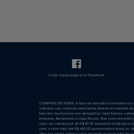
Walt Disney World
Celulares E Smartphone
Cosméticos
Cozinha
Doações
Eletrodomésticos
Eletroportáteis
Curta nossa página no Facebook
Esportes
Experiências
COMPRAS EM REAIS: A taxa de emissão/conveniênc
Ferramentas
cobrada nas compras realizadas através do website
balcões localizados nos aeroportos, lojas físicas, c