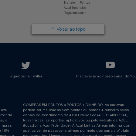
Responsabilidade Social
Passagens Internacionais
Parcerias
Comprar Pontos
Renovar Pontos
Transferir Pontos
Azul Incentivo
Regulamentos
Voltar ao topo
Siga-nos no Twitter
Inscreva-se no nosso cana
ia é
COMPRAS EM PONTOS e PONTOS + DINHEIRO: As reserva
 da Azul,
podem ser realizadas com pontos ou pontos + dinheiro p
allcenter da
canais de atendimento da Azul Fidelidade (+55 11 4003-11