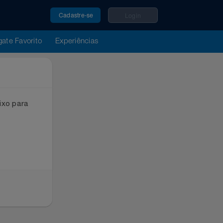
Cadastre-se
Login
u Resgate Favorito
Experiências
ox abaixo para