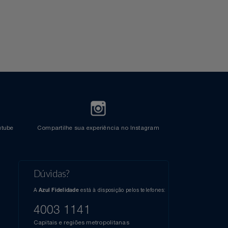
l do Youtube
Compartilhe sua experiência no Instagram
Dúvidas?
s
elos
A
está à disposição pelos telefones:
Azul Fidelidade
41),